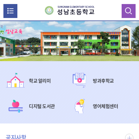
메
뉴
통
검색
열
합
검
기
색
닫
기
학교 알리미
방과후학교
디지털 도서관
영어체험센터
공지사항
공