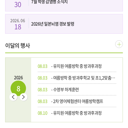
7월 학생 감염병 소식지
30
보
기
2026. 06
2026년 일본뇌염 경보 발령
18
행
이달의 행사
사
일
08.03
- 유치원 여름방학 중 방과후과정
정
더
2026
08.03
- 여름방학 중 방과후학교 및 초1,2맞춤형프로그램
보
8
08.03
- 수영부 하계훈련
기
이
다
08.03
- 2차 영어체험센터 여름방학캠프
전
음
달
달
08.10
- 유치원 여름방학 중 방과후과정
08.10
- 여름방학 중 초1,2맞춤형프로그램