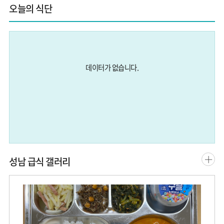
오늘의 식단
08.10
- 수영부 하계훈련
08.17
대체공휴일
08.18
유치원 여름방학 중 방과후과정
데이터가 없습니다.
08.20
개학식
08.21
2학기 늘봄학교 시작
08.25
찾아가는 환경교육(3학년)
성
성남 급식 갤러리
남
행
복
교