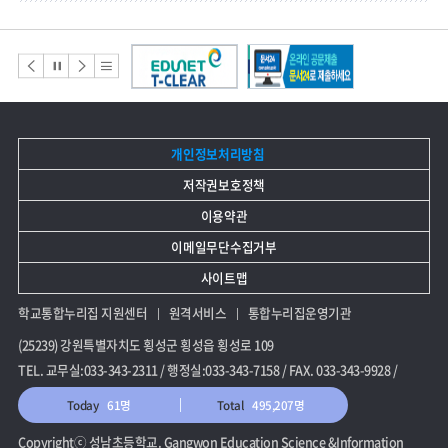
배
너
배
배
배
배
모
음
너
너
너
너
이
정
다
리
전
지
음
스
개인정보처리방침
트
저작권보호정책
이용약관
이메일무단수집거부
사이트맵
학교통합누리집 지원센터
원격서비스
통합누리집운영기관
(25239) 강원특별자치도 횡성군 횡성읍 횡성로 109
TEL. 교무실:033-343-2311 / 행정실:033-343-7158 / FAX. 033-343-9928 /
Today
61명
Total
495,207명
Copyrightⓒ 성남초등학교. Gangwon Education Science &Information