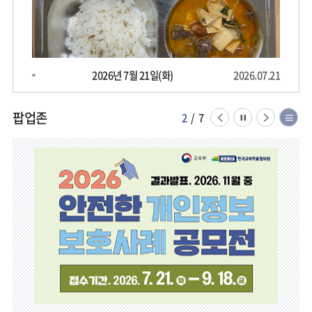
육
사
진
첩
2026년 7월 21일(화)
2026.07.21
더
보
기
팝업존
이
일
다
리
2
/
7
전
시
음
스
페
정
페
트
이
지
이
보
지
지
기