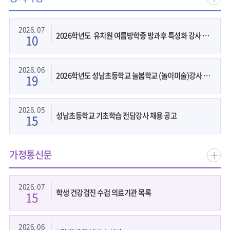
지
사
2026. 07
2026학년도 유치원 여름방학중 방과후 특성화 강사 채용 공고
10
항
더
보
2026. 06
2026학년도 성남초등학교 늘봄학교 (놀이미술)강사 채용
19
기
2026. 05
성남초등학교 기초학습 전담강사 채용 공고
15
가정통신문
가
정
통
2026. 07
학생 건강검진 수검 의료기관 목록
15
신
문
더
2026. 06